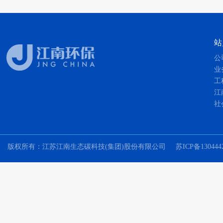
站
公
业
工
江
社
版权所有：江苏江南生态碳科技(集团)股份有限公司
苏ICP备130444