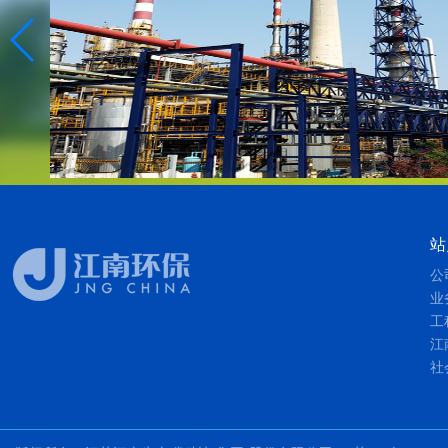
站
公
业
工
江
社